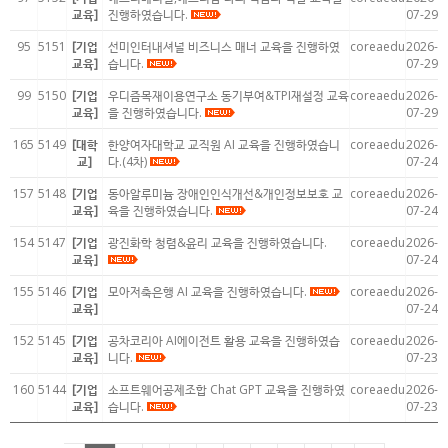
교육]
진행하였습니다.
07-29
95
5151
[기업
선미인터내셔널 비즈니스 매너 교육을 진행하였
coreaedu
2026-
교육]
습니다.
07-29
99
5150
[기업
우디즘목재이용연구소 동기부여&TPI재설정 교육
coreaedu
2026-
교육]
을 진행하였습니다.
07-29
165
5149
[대학
한양여자대학교 교직원 AI 교육을 진행하였습니
coreaedu
2026-
교]
다.(4차)
07-24
157
5148
[기업
동아알루미늄 장애인인식개선&개인정보보호 교
coreaedu
2026-
교육]
육을 진행하였습니다.
07-24
154
5147
[기업
광진화학 청렴&윤리 교육을 진행하였습니다.
coreaedu
2026-
교육]
07-24
155
5146
[기업
모아저축은행 AI 교육을 진행하였습니다.
coreaedu
2026-
교육]
07-24
152
5145
[기업
공차코리아 AI에이전트 활용 교육을 진행하였습
coreaedu
2026-
교육]
니다.
07-23
160
5144
[기업
소프트웨어공제조합 Chat GPT 교육을 진행하였
coreaedu
2026-
교육]
습니다.
07-23