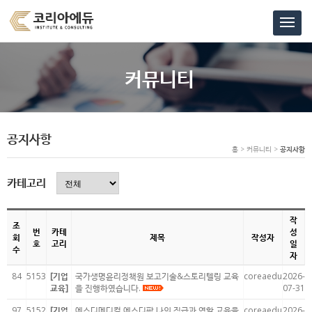
커뮤니티
공지사항
홈 > 커뮤니티 >
공지사항
카테고리
작
조
번
카테
성
회
제목
작성자
호
고리
일
수
자
84
5153
[기업
국가생명윤리정책원 보고기술&스토리텔링 교육
coreaedu
2026-
교육]
을 진행하였습니다.
07-31
97
5152
[기업
에스디메디컬,에스디팜 나의 직급과 역할 교육을
coreaedu
2026-