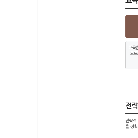
교육받
오프
전략
전략적 
을 정확