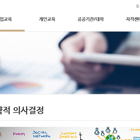
홈
업교육
개인교육
공공기관/대학
자격센
략적 의사결정