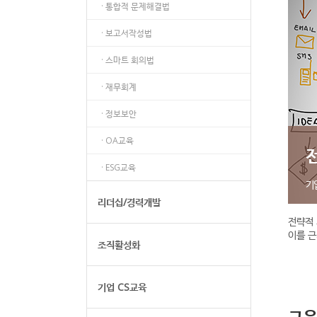
· 통합적 문제해결법
· 보고서작성법
· 스마트 회의법
· 재무회계
· 정보보안
· OA교육
· ESG교육
기
리더십/경력개발
전략적
이를 근
조직활성화
기업 CS교육
교