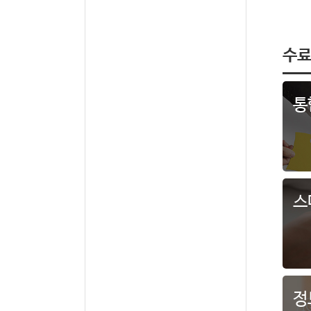
수료
통
스
정