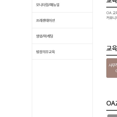
모니터링/매뉴얼
OA 교
커뮤니케
프레젠테이션
영업/마케팅
교
법정의무교육
사무직
OA교