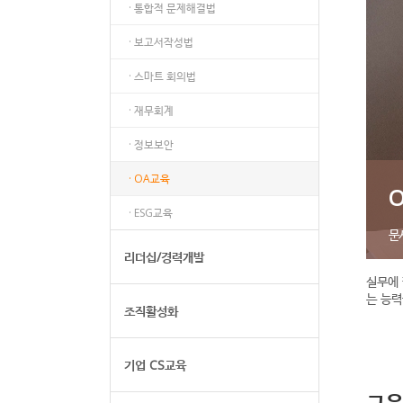
· 통합적 문제해결법
· 보고서작성법
· 스마트 회의법
· 재무회계
· 정보보안
· OA교육
· ESG교육
문
리더십/경력개발
실무에 
는 능력
조직활성화
기업 CS교육
교