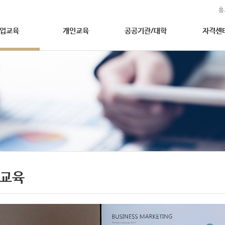
홈
업교육
개인교육
공공기관/대학
자격센
A교육